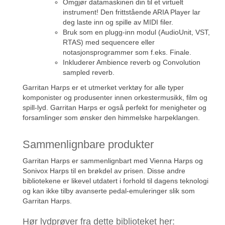
Omgjør datamaskinen din til et virtuelt
instrument! Den frittstående ARIA Player lar
deg laste inn og spille av MIDI filer.
Bruk som en plugg-inn modul (AudioUnit, VST,
RTAS) med sequencere eller
notasjonsprogrammer som f.eks. Finale.
Inkluderer Ambience reverb og Convolution
sampled reverb.
Garritan Harps er et utmerket verktøy for alle typer
komponister og produsenter innen orkestermusikk, film og
spill-lyd. Garritan Harps er også perfekt for menigheter og
forsamlinger som ønsker den himmelske harpeklangen.
Sammenlignbare produkter
Garritan Harps er sammenlignbart med Vienna Harps og
Sonivox Harps til en brøkdel av prisen. Disse andre
bibliotekene er likevel utdatert i forhold til dagens teknologi
og kan ikke tilby avanserte pedal-emuleringer slik som
Garritan Harps.
Hør lydprøver fra dette biblioteket her: