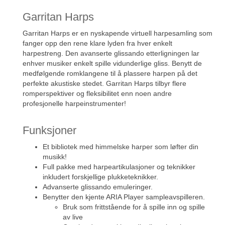
Garritan Harps
Garritan Harps er en nyskapende virtuell harpesamling som
fanger opp den rene klare lyden fra hver enkelt
harpestreng. Den avanserte glissando etterligningen lar
enhver musiker enkelt spille vidunderlige gliss. Benytt de
medfølgende romklangene til å plassere harpen på det
perfekte akustiske stedet. Garritan Harps tilbyr flere
romperspektiver og fleksibilitet enn noen andre
profesjonelle harpeinstrumenter!
Funksjoner
Et bibliotek med himmelske harper som løfter din
musikk!
Full pakke med harpeartikulasjoner og teknikker
inkludert forskjellige plukketeknikker.
Advanserte glissando emuleringer.
Benytter den kjente ARIA Player sampleavspilleren.
Bruk som frittstående for å spille inn og spille
av live